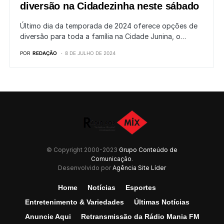
diversão na Cidadezinha neste sábado
Último dia da temporada de 2024 oferece opções de
diversão para toda a família na Cidade Junina, o…
POR
REDAÇÃO
8 DE JULHO DE 2024
© Copyright 2000-2023
Grupo Conteúdo de
Comunicação
.
Desenvolvido por
Agência Site Líder
Home
Notícias
Esportes
Entretenimento & Variedades
Últimas Notícias
Anuncie Aqui
Retransmissão da Rádio Mania FM