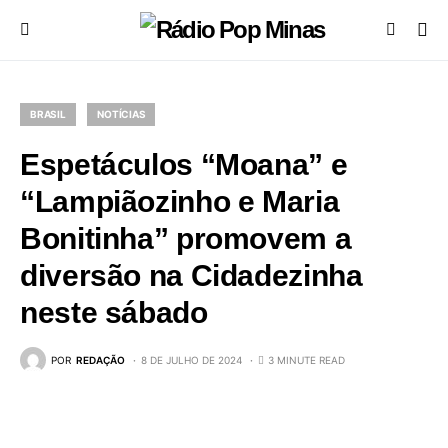
BRASIL
NOTÍCIAS
Espetáculos “Moana” e
“Lampiãozinho e Maria
Bonitinha” promovem a
diversão na Cidadezinha
neste sábado
POR
REDAÇÃO
8 DE JULHO DE 2024
3 MINUTE READ