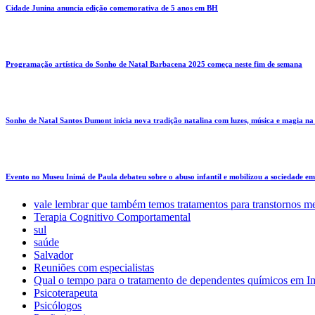
Cidade Junina anuncia edição comemorativa de 5 anos em BH
Programação artística do Sonho de Natal Barbacena 2025 começa neste fim de semana
Sonho de Natal Santos Dumont inicia nova tradição natalina com luzes, música e magia na
Evento no Museu Inimá de Paula debateu sobre o abuso infantil e mobilizou a sociedade e
vale lembrar que também temos tratamentos para transtornos m
Terapia Cognitivo Comportamental
sul
saúde
Salvador
Reuniões com especialistas
Qual o tempo para o tratamento de dependentes químicos em Im
Psicoterapeuta
Psicólogos