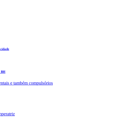
 cidade
m BH
entais e também compulsórios
peratriz