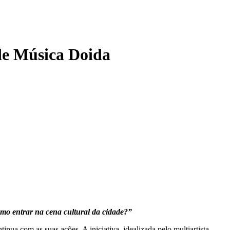
 de Música Doida
mo entrar na cena cultural da cidade?”
nua com as suas ações. A iniciativa, idealizada pelo multiartista