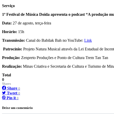
Serviço
1º Festival de Música Doida apresenta o podcast “A produção mus
Data:
27 de agosto, terça-feira
Horário:
15h
Transmissão:
Canal do Babilak Bah no YouTube:
Link
Patrocínio:
Projeto Natura Musical através da Lei Estadual de Incen
Produção:
Zenpreto Produções e Ponto de Cultura Trem Tan Tan
Realização:
Minas Criativa e Secretaria de Cultura e Turismo de Min
Total
0
Shares
Share
0
Tweet
0
Pin it
0
Deixe um comentário