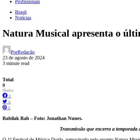
Profissionais
Brasil
Notícias
Natura Musical apresenta o últi
Por
Redação
23 de agosto de 2024
3 minute read
Total
0
Shares
0
0
0
Babilak Bah – Foto: Jonathan Nunes.
Transmissão que encerra a temporada a
O 1º Festival de Música Doida, patrocinado pelo projeto Natura Musica