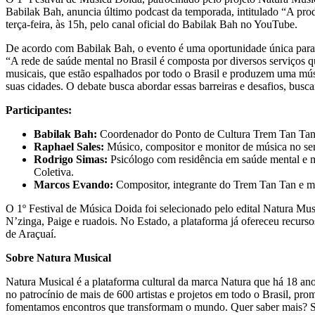
Babilak Bah, anuncia último podcast da temporada, intitulado “A prod
terça-feira, às 15h, pelo canal oficial do Babilak Bah no YouTube.
De acordo com Babilak Bah, o evento é uma oportunidade única para ex
“A rede de saúde mental no Brasil é composta por diversos serviços qu
musicais, que estão espalhados por todo o Brasil e produzem uma músi
suas cidades. O debate busca abordar essas barreiras e desafios, buscan
Participantes:
Babilak Bah:
Coordenador do Ponto de Cultura Trem Tan Tan, art
Raphael Sales:
Músico, compositor e monitor de música no ser
Rodrigo Simas:
Psicólogo com residência em saúde mental e m
Coletiva.
Marcos Evando:
Compositor, integrante do Trem Tan Tan e mi
O 1º Festival de Música Doida foi selecionado pelo edital Natura Musi
N’zinga, Paige e ruadois. No Estado, a plataforma já ofereceu recurs
de Araçuaí.
Sobre Natura Musical
Natura Musical é a plataforma cultural da marca Natura que há 18 a
no patrocínio de mais de 600 artistas e projetos em todo o Brasil, pr
fomentamos encontros que transformam o mundo. Quer saber mais? Sig