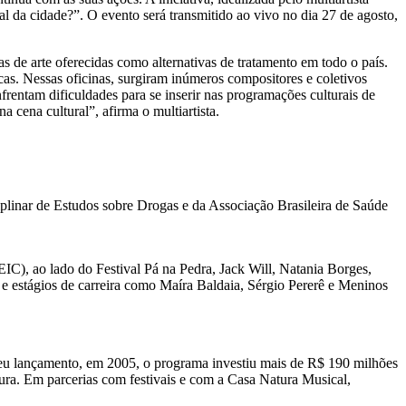
l da cidade?”. O evento será transmitido ao vivo no dia 27 de agosto,
 de arte oferecidas como alternativas de tratamento em todo o país.
cas. Nessas oficinas, surgiram inúmeros compositores e coletivos
rentam dificuldades para se inserir nas programações culturais de
a cena cultural”, afirma o multiartista.
plinar de Estudos sobre Drogas e da Associação Brasileira de Saúde
EIC), ao lado do Festival Pá na Pedra, Jack Will, Natania Borges,
 e estágios de carreira como Maíra Baldaia, Sérgio Pererê e Meninos
seu lançamento, em 2005, o programa investiu mais de R$ 190 milhões
tura. Em parcerias com festivais e com a Casa Natura Musical,