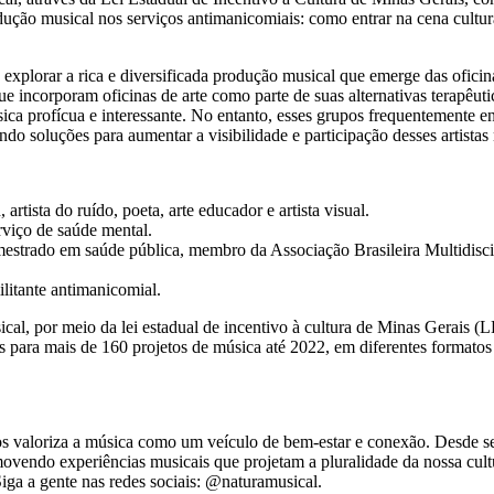
ução musical nos serviços antimanicomiais: como entrar na cena cultura
plorar a rica e diversificada produção musical que emerge das oficinas
e incorporam oficinas de arte como parte de suas alternativas terapêuti
ca profícua e interessante. No entanto, esses grupos frequentemente enf
do soluções para aumentar a visibilidade e participação desses artistas n
ista do ruído, poeta, arte educador e artista visual.
viço de saúde mental.
estrado em saúde pública, membro da Associação Brasileira Multidisci
litante antimanicomial.
cal, por meio da lei estadual de incentivo à cultura de Minas Gerais (L
os para mais de 160 projetos de música até 2022, em diferentes formatos
nos valoriza a música como um veículo de bem-estar e conexão. Desde 
omovendo experiências musicais que projetam a pluralidade da nossa cul
a a gente nas redes sociais: @naturamusical.