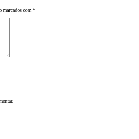
ão marcados com
*
mentar.