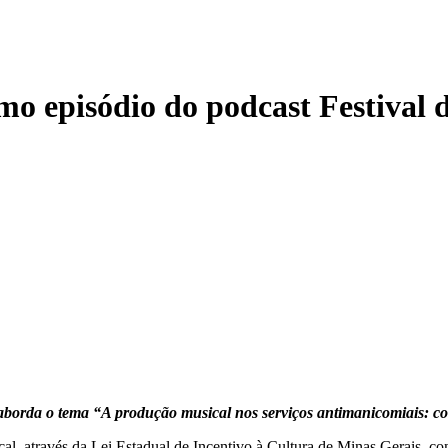
mo episódio do podcast Festival
borda o tema “A produção musical nos serviços antimanicomiais: co
l, através da Lei Estadual de Incentivo à Cultura de Minas Gerais, conti